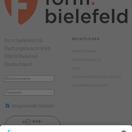
RECHTLICHES
form.bielefeld UG
(haftungsbeschränkt)
IMPRESSUM
33659 Bielefeld
DATENSCHUTZ
Deutschland
AGB
VERSANDBEDINGUNGEN
WIDERRUFSRECHT
Angemeldet bleiben
WEB-