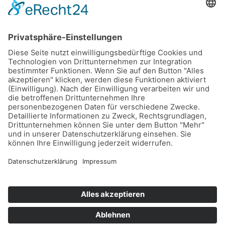
AUTHENTIFIZIERUNG
ANMELDEN
Passwort vergessen?
Benutzername
vergessen?
KONTAKT
info@form-bielefeld.com
TECHNISCHES DATENBLATT